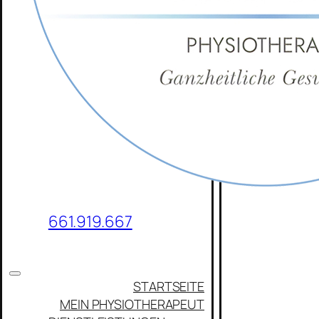
661.919.667
Toggle
STARTSEITE
Navigation
MEIN PHYSIOTHERAPEUT