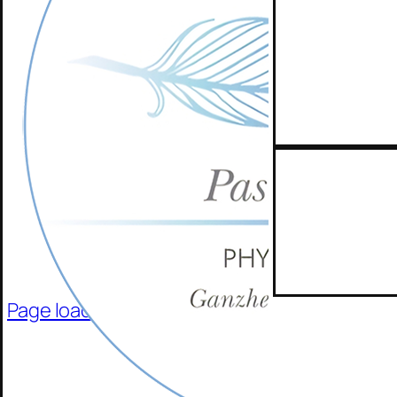
Page load link
Go
to
Top